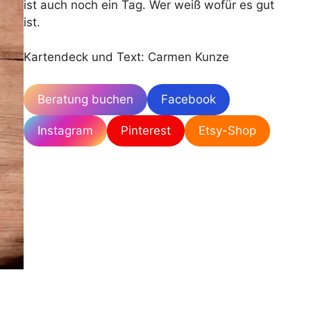
ist auch noch ein Tag. Wer weiß wofür es gut
ist.
Kartendeck und Text: Carmen Kunze
Beratung buchen
Facebook
Instagram
Pinterest
Etsy-Shop